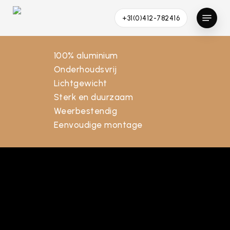
Skip
Menu
+31(0)412-782416
to
main
content
100% aluminium
Onderhoudsvrij
Lichtgewicht
Sterk en duurzaam
Weerbestendig
Eenvoudige montage