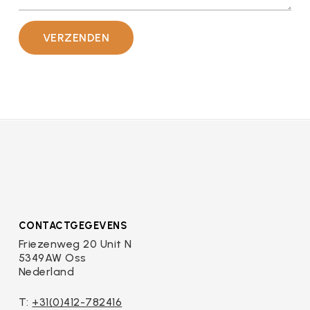
Gelieve dit veld leeg te laten.
CONTACTGEGEVENS
Friezenweg 20 Unit N
5349AW Oss
Nederland
T:
+31(0)412-782416